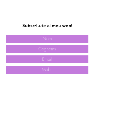
Subscriu-te al meu web!
Enviar
nuria@nuriaconangla.com
Barcelona, Catalunya, España
Copyright © Núria Conangla 2021